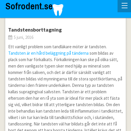
Tandstensborttagning
5 juni, 2016
Ett vanligt problem som tandläkare möter är tandsten.
Tandsten är en hård beläggning på tänderna
som bildas av
plack som har förkalkats. Förkalkningen kan ske på olika sätt,
men den vanligaste typen sker med hjälp av mineral som
kommer från saliven, och det är därför särskilt vanligt att
tandsten bildas vid mynningarna till de stora spottkörtlarna, på
tänderna i den främre underkäken. Denna typ av tandsten
kallas supragingival sailvsten. Tandsten är ett problem
eftersom den har en rå yta som är ideal för mer plack att fästa
sig vid, vilket bidrar till att ytterligare tandsten bildas. Om den
inte behandlas kan tandsten leda till inflammation i tandköttet,
vilket i sin tur kan leda till tandköttsfickor och, i slutänden,
tandlossning. När tandsten väl har bildats går det inte att få
bort det genom att bara borsta tänderna. Istället krävs det att