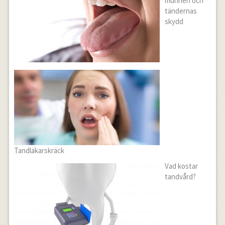
munnen och
tändernas
skydd
Tandläkarskräck
Vad kostar
tandvård?