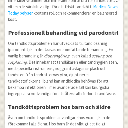
innehåller vitaminer och mineraler som är bra för tandköttet. C-
vitamin är särskilt viktigt för ett friskt tandkött.
Medical News
Today belyser
kostens roll och rekommenderar en balanserad
kost.
Professionell behandling vid parodontit
Om tandköttsproblemen har utvecklats till tandlossning
(parodontit) kan det krävas mer omfattande behandling. En
vanlig behandling är
djuprengöring
, även kallad
scaling och
rotplaning
. Det innebär att tandläkaren eller tandhygienisten,
med speciella instrument, noggrant avlägsnar plack och
tandsten från tandrötternas ytor, djupt nere i
tandköttsfickorna. Ibland kan antibiotika behövas för att
bekämpa infektionen. I mer avancerade fall kan kirurgiska
ingrepp vara nödvändiga för att återställa förlorat tandfäste.
Tandköttsproblem hos barn och äldre
Även om tandköttsproblem är vanligare hos vuxna, kan de
förekomma i alla åldrar. Hos barn är det viktigt att tidigt