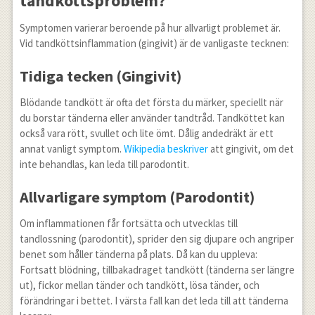
tandköttsproblem?
Symptomen varierar beroende på hur allvarligt problemet är.
Vid tandköttsinflammation (gingivit) är de vanligaste tecknen:
Tidiga tecken (Gingivit)
Blödande tandkött är ofta det första du märker, speciellt när
du borstar tänderna eller använder tandtråd. Tandköttet kan
också vara rött, svullet och lite ömt. Dålig andedräkt är ett
annat vanligt symptom.
Wikipedia beskriver
att gingivit, om det
inte behandlas, kan leda till parodontit.
Allvarligare symptom (Parodontit)
Om inflammationen får fortsätta och utvecklas till
tandlossning (parodontit), sprider den sig djupare och angriper
benet som håller tänderna på plats. Då kan du uppleva:
Fortsatt blödning, tillbakadraget tandkött (tänderna ser längre
ut), fickor mellan tänder och tandkött, lösa tänder, och
förändringar i bettet. I värsta fall kan det leda till att tänderna