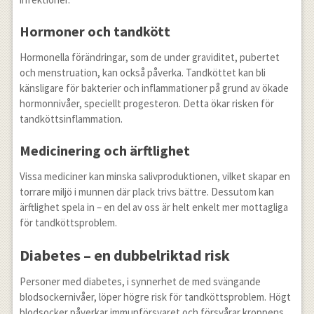
Hormoner och tandkött
Hormonella förändringar, som de under graviditet, pubertet
och menstruation, kan också påverka. Tandköttet kan bli
känsligare för bakterier och inflammationer på grund av ökade
hormonnivåer, speciellt progesteron. Detta ökar risken för
tandköttsinflammation.
Medicinering och ärftlighet
Vissa mediciner kan minska salivproduktionen, vilket skapar en
torrare miljö i munnen där plack trivs bättre. Dessutom kan
ärftlighet spela in – en del av oss är helt enkelt mer mottagliga
för tandköttsproblem.
Diabetes – en dubbelriktad risk
Personer med diabetes, i synnerhet de med svängande
blodsockernivåer, löper högre risk för tandköttsproblem. Högt
blodsocker påverkar immunförsvaret och försvårar kroppens