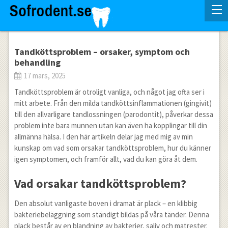
Tandköttsproblem – orsaker, symptom och
behandling
17 mars, 2025
Tandköttsproblem är otroligt vanliga, och något jag ofta ser i
mitt arbete. Från den milda tandköttsinflammationen (gingivit)
till den allvarligare tandlossningen (parodontit), påverkar dessa
problem inte bara munnen utan kan även ha kopplingar till din
allmänna hälsa. I den här artikeln delar jag med mig av min
kunskap om vad som orsakar tandköttsproblem, hur du känner
igen symptomen, och framför allt, vad du kan göra åt dem.
Vad orsakar tandköttsproblem?
Den absolut vanligaste boven i dramat är plack – en klibbig
bakteriebeläggning som ständigt bildas på våra tänder. Denna
plack består av en blandning av bakterier, saliv och matrester.