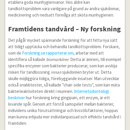
etablera goda munhygienvanor. Hos äldre kan
tandköttsproblem vara vanligare på grund av andra sjukdomar,
medicinering och nedsatt förmåga att sköta munhygienen.
Framtidens tandvård – Ny forskning
Det pågår mycket spännande forskning för att hitta nya sätt
att tidigt upptäcka och behandla tandköttsproblem. Forskare,
som de
Forskning.se rapporterar om
, arbetar med att
identifiera så kallade
biomarkörer
. Detta är ämnen, till exempel
specifika enzymer som bakterier producerar, som kan avslöja
risken för tandlossning
innan
sjukdomen bryter ut. Detta
skulle möjliggöra tidiga, förebyggande insatser. Man utvecklar
också snabbtester, så kallade ”chair-side tests”, som kan mäta
bakterieaktiviteten direkt i munnen.
Internetodontologi
beskriver
hur forskning kring gingipain, ett enzym, är ett
lovande spår. Genom att förstå samspelet mellan bakterier,
individens unika förutsättningar och livsstilsfaktorer, hoppas
man kunna erbjuda mer individanpassad och effektiv tandvård i
framtiden.