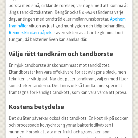
borsta med små, cirklande rörelser, var noga med att komma åt
längs tandköttskanten. Rengör också
mellan
tänderna varje
dag, antingen med tandtråd eller mellanrumsborstar.
Apohem
framhåller
vikten av just god munhygien och tidig behandling.
Reimerskliniken påpekar
även vikten av att inte glömma bort
tungan, då bakterier även kan samlas där.
Välja rätt tandkräm och tandborste
En mjuk tandborste är skonsammast mot tandköttet.
Eltandborstar kan vara effektivare för att avlägsna plack, men
tekniken är viktigast. När det gäller tandkräm, välj en med fluor
som stärker tänderna. Det finns också tandkrämer speciellt
framtagna för känsligt tandkött, som kan vara värda att prova.
Kostens betydelse
Det du äter påverkar också ditt tandkött. En kost rik på socker
och processade kolhydrater gynnar bakterietillväxten i
munnen. Försök att äta mer frukt och grönsaker, som