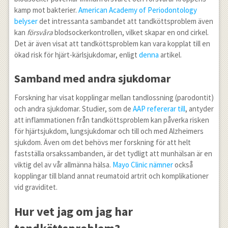
kamp mot bakterier.
American Academy of Periodontology
belyser
det intressanta sambandet att tandköttsproblem även
kan
försvåra
blodsockerkontrollen, vilket skapar en ond cirkel.
Det är även visat att tandköttsproblem kan vara kopplat till en
ökad risk för hjärt-kärlsjukdomar, enligt
denna
artikel.
Samband med andra sjukdomar
Forskning har visat kopplingar mellan tandlossning (parodontit)
och andra sjukdomar. Studier, som de
AAP refererar till
, antyder
att inflammationen från tandköttsproblem kan påverka risken
för hjärtsjukdom, lungsjukdomar och till och med Alzheimers
sjukdom. Även om det behövs mer forskning för att helt
fastställa orsakssambanden, är det tydligt att munhälsan är en
viktig del av vår allmänna hälsa.
Mayo Clinic nämner
också
kopplingar till bland annat reumatoid artrit och komplikationer
vid graviditet.
Hur vet jag om jag har