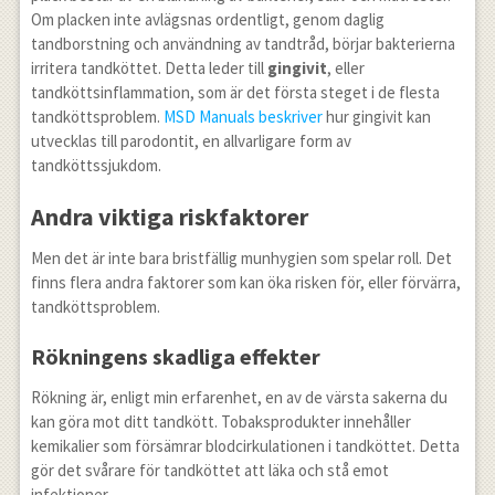
Om placken inte avlägsnas ordentligt, genom daglig
tandborstning och användning av tandtråd, börjar bakterierna
irritera tandköttet. Detta leder till
gingivit
, eller
tandköttsinflammation, som är det första steget i de flesta
tandköttsproblem.
MSD Manuals beskriver
hur gingivit kan
utvecklas till parodontit, en allvarligare form av
tandköttssjukdom.
Andra viktiga riskfaktorer
Men det är inte bara bristfällig munhygien som spelar roll. Det
finns flera andra faktorer som kan öka risken för, eller förvärra,
tandköttsproblem.
Rökningens skadliga effekter
Rökning är, enligt min erfarenhet, en av de värsta sakerna du
kan göra mot ditt tandkött. Tobaksprodukter innehåller
kemikalier som försämrar blodcirkulationen i tandköttet. Detta
gör det svårare för tandköttet att läka och stå emot
infektioner.