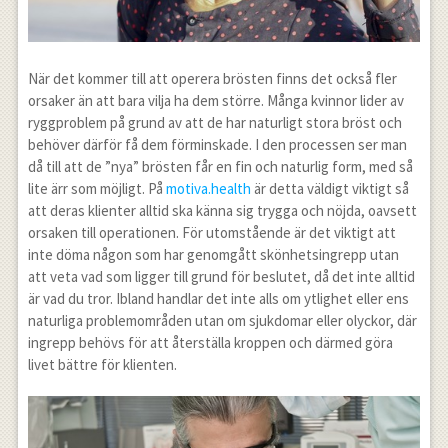
När det kommer till att operera brösten finns det också fler
orsaker än att bara vilja ha dem större. Många kvinnor lider av
ryggproblem på grund av att de har naturligt stora bröst och
behöver därför få dem förminskade. I den processen ser man
då till att de ”nya” brösten får en fin och naturlig form, med så
lite ärr som möjligt. På
motiva.health
är detta väldigt viktigt så
att deras klienter alltid ska känna sig trygga och nöjda, oavsett
orsaken till operationen. För utomstående är det viktigt att
inte döma någon som har genomgått skönhetsingrepp utan
att veta vad som ligger till grund för beslutet, då det inte alltid
är vad du tror. Ibland handlar det inte alls om ytlighet eller ens
naturliga problemområden utan om sjukdomar eller olyckor, där
ingrepp behövs för att återställa kroppen och därmed göra
livet bättre för klienten.